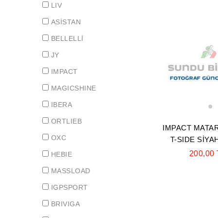
LIV
ASİSTAN
BELLELLİ
JY
IMPACT
MAGICSHINE
IBERA
1
ORTLIEB
IMPACT MATA
OXC
T-SIDE SİYA
200,00
HEBIE
MASSLOAD
IGPSPORT
BRIVIGA