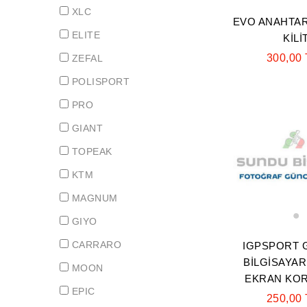
XLC
EVO ANAHTAR
ELITE
KİLİ
300,00
ZEFAL
POLISPORT
PRO
GIANT
TOPEAK
KTM
MAGNUM
GIYO
1
CARRARO
IGPSPORT 
BİLGİSAYAR
MOON
EKRAN KO
EPIC
250,00