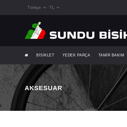
Türkçe
TL
BİSİKLET
YEDEK PARÇA
TAMİR BAKIM
AKSESUAR