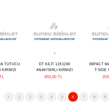
1
RA TUTUCU
DT KİLİT 12X1200
IMPACT M
H KIRMIZI
ANAHTARLI KIRMIZI
T-SIDE
 TL
300,00 TL
200
1
2
3
4
5
6
7
8
9