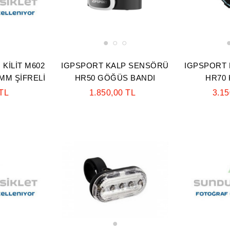
1
2
3
 KİLİT M602
IGPSPORT KALP SENSÖRÜ
IGPSPORT
 MM ŞİFRELİ
HR50 GÖĞÜS BANDI
HR70 
 TL
1.850,00 TL
3.15
1