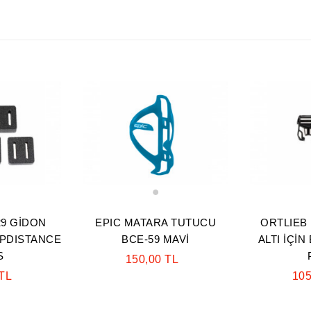
1
29 GİDON
EPIC MATARA TUTUCU
ORTLIEB 
BPDISTANCE
BCE-59 MAVİ
ALTI İÇİN
S
150,00 TL
 TL
105