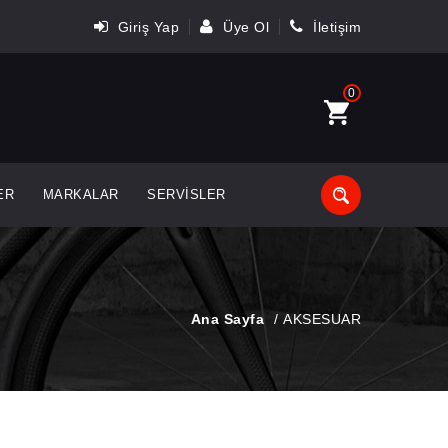
Giriş Yap
Üye Ol
İletişim
0
ER
MARKALAR
SERVISLER
Ana Sayfa
/
AKSESUAR