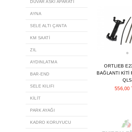
DUVAR ASKI APARATI
AYNA
SELE ALTI ÇANTA
KM SAATİ
ZIL
1
AYDINLATMA
ORTLIEB E2
BAĞLANTI KİTİ
BAR-END
QLS
SELE KILIFI
556,00
KİLİT
PARK AYAĞI
KADRO KORUYUCU