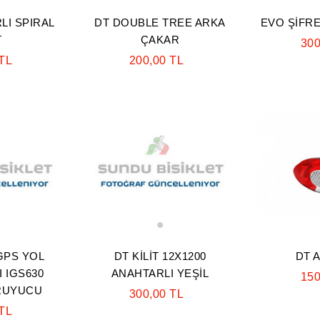
LI SPIRAL
DT DOUBLE TREE ARKA
EVO ŞİFREL
T
ÇAKAR
300
 TL
200,00 TL
1
GPS YOL
DT KİLİT 12X1200
DT A
Aramayı Başlat
I IGS630
ANAHTARLI YEŞİL
150
RUYUCU
300,00 TL
 TL