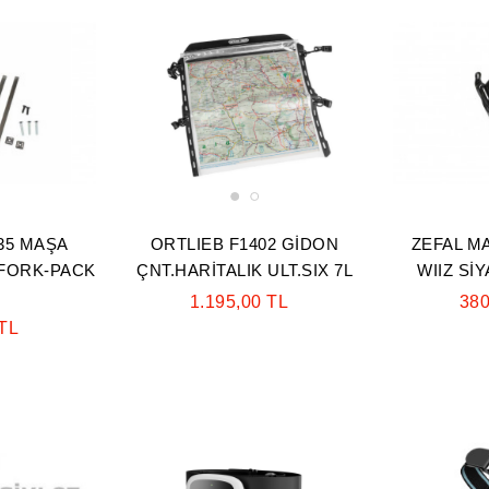
1
2
35 MAŞA
ORTLIEB F1402 GİDON
ZEFAL M
 FORK-PACK
ÇNT.HARİTALIK ULT.SIX 7L
WIIZ Sİ
1.195,00 TL
380
 TL