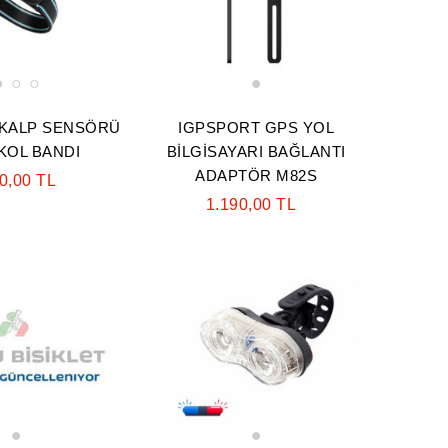
1
2
3
1
 KALP SENSÖRÜ
IGPSPORT GPS YOL
KOL BANDI
BİLGİSAYARI BAĞLANTI
ADAPTÖR M82S
0,00 TL
1.190,00 TL
1
1