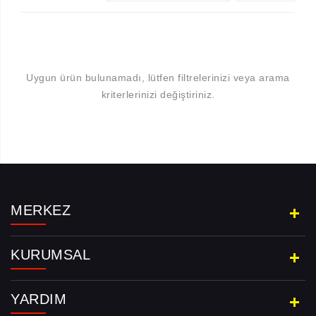
Uygun ürün bulunamadı, lütfen filtrelerinizi veya arama
kriterlerinizi değiştiriniz.
Aramayı Başlat
MERKEZ
KURUMSAL
YARDIM