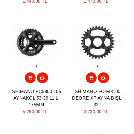
1.440,00 TL
1.470,00 TL
1
1
SHIMANO FC5800 105
SHIMANO FC-M8100
AYNAKOL 53-39 11 Lİ
DEORE XT AYNA DİŞLİ
175MM
32T
5.750,00 TL
3.730,00 TL