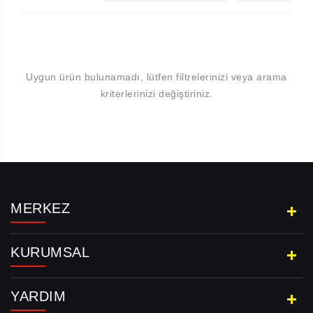
Uygun ürün bulunamadı, lütfen filtrelerinizi veya arama
kriterlerinizi değiştiriniz.
Aramayı Başlat
MERKEZ
KURUMSAL
YARDIM