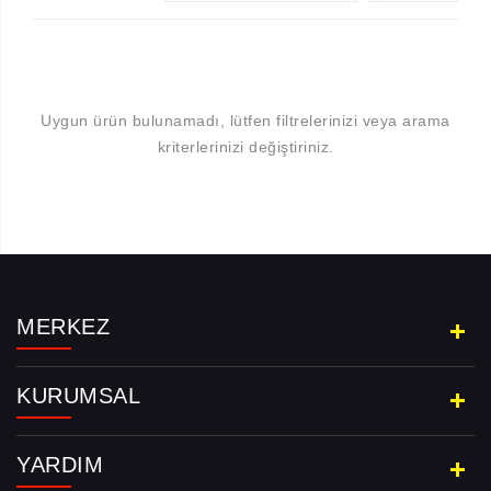
Uygun ürün bulunamadı, lütfen filtrelerinizi veya arama
kriterlerinizi değiştiriniz.
Aramayı Başlat
MERKEZ
KURUMSAL
YARDIM