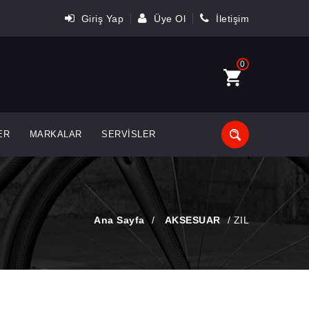
Giriş Yap
Üye Ol
İletişim
0
ER
MARKALAR
SERVISLER
Ana Sayfa
/
AKSESUAR
/
ZIL