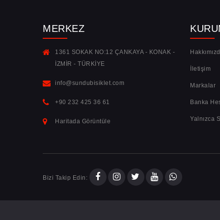
MERKEZ
KURU
1361 SOKAK NO:12 ÇANKAYA - KONAK -
Hakkımız
İZMİR - TÜRKİYE
İletişim
info@sundubisiklet.com
Markalar
+90 232 425 36 61
Banka Hes
Yalnızca S
Haritada Görüntüle
Bizi Takip Edin: