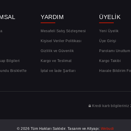
MSAL
YARDIM
ÜYELIK
da
Mesafeli Satış Sözleşmesi
Yeni Üyelik
Kişisel Veriler Politikası
Üye Girişi
Gizlilik ve Güvenlik
Parolamı Unuttum
ap Bilgileri
Kargo ve Teslimat
Kargo Takibi
undu Bisiklet'te
İptal ve İade Şartları
Havale Bildirim F
Kredi kartı bilgileriniz
© 2026 Tüm Hakları Saklıdır. Tasarım ve Altyapı:
Webudi