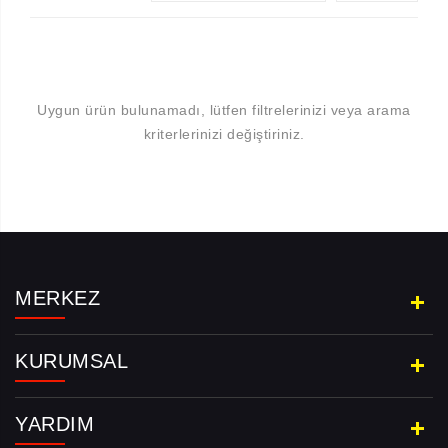
Uygun ürün bulunamadı, lütfen filtrelerinizi veya arama
kriterlerinizi değiştiriniz.
Aramayı Başlat
MERKEZ
KURUMSAL
YARDIM