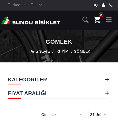
Türkçe
TL
0
GÖMLEK
Ana Sayfa
/
GİYİM
/
GÖMLEK
KATEGORİLER
FIYAT ARALIĞI