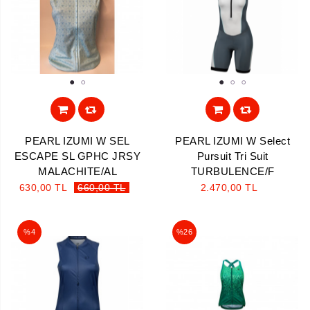
1
2
1
2
3
PEARL IZUMI W SEL
PEARL IZUMI W Select
ESCAPE SL GPHC JRSY
Pursuit Tri Suit
MALACHITE/AL
TURBULENCE/F
630,00 TL
660,00 TL
2.470,00 TL
%4
%26