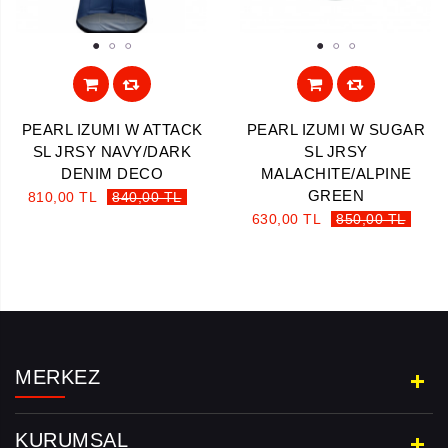
1
2
3
1
2
3
PEARL IZUMI W ATTACK
PEARL IZUMI W SUGAR
SL JRSY NAVY/DARK
SL JRSY
DENIM DECO
MALACHITE/ALPINE
GREEN
810,00 TL
840,00 TL
630,00 TL
850,00 TL
MERKEZ
KURUMSAL