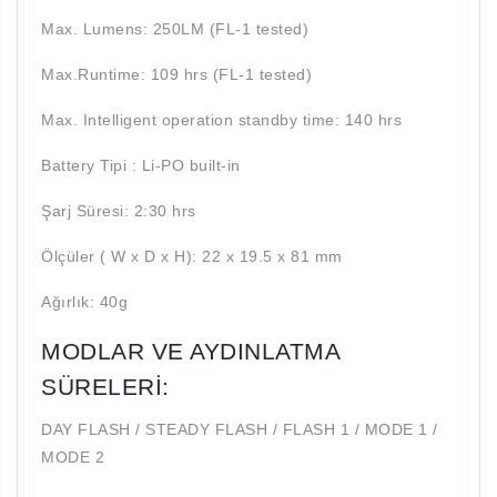
Max. Lumens: 250LM (FL-1 tested)
Max.Runtime: 109 hrs (FL-1 tested)
Max. Intelligent operation standby time: 140 hrs
Battery Tipi : Li-PO built-in
Şarj Süresi: 2:30 hrs
Ölçüler ( W x D x H): 22 x 19.5 x 81 mm
Ağırlık: 40g
MODLAR VE AYDINLATMA
SÜRELERİ:
DAY FLASH / STEADY FLASH / FLASH 1 / MODE 1 /
MODE 2