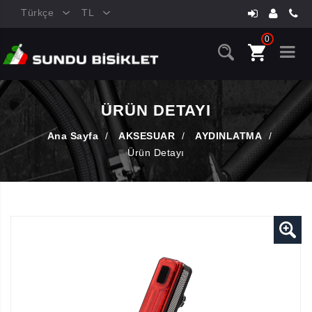
Türkçe
TL
0
ÜRÜN DETAYI
Ana Sayfa
/
AKSESUAR
/
AYDINLATMA
/
Ürün Detayı