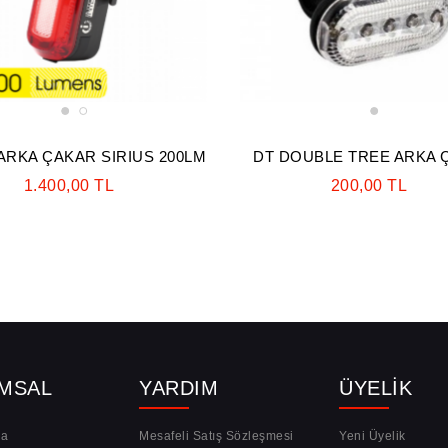
1
2
1
RKA ÇAKAR SIRIUS 200LM
DT DOUBLE TREE ARKA 
1.400,00 TL
200,00 TL
MSAL
YARDIM
ÜYELIK
da
Mesafeli Satış Sözleşmesi
Yeni Üyelik