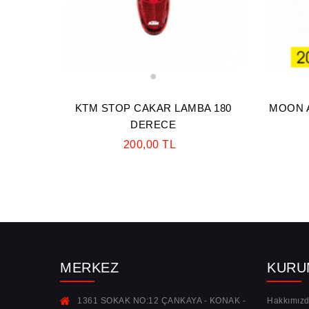
1
KTM STOP CAKAR LAMBA 180
MOON A
DERECE
200,00 TL
MERKEZ
KURU
1361 SOKAK NO:12 ÇANKAYA - KONAK -
Hakkımız