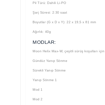
Pil Türü: Dahili Li-PO
Şarj Süresi: 2:30 saat
Boyutlar (G x D x Y): 22 x 19,5 x 81 mm
Ağırlık: 40g
MODLAR:
Moon Helix Max-W, çeşitli sürüş koşulları için
Gündüz Yanıp Sönme
Sürekli Yanıp Sönme
Yanıp Sönme 1
Mod 1
Mod 2