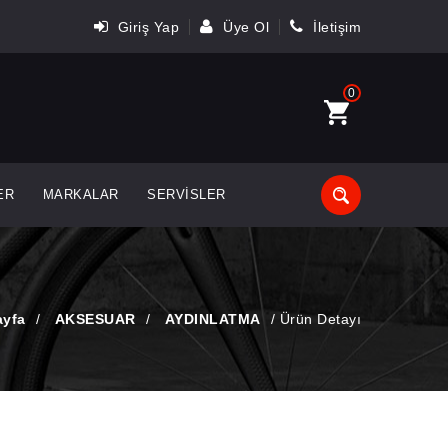
Giriş Yap
Üye Ol
İletişim
0
ER
MARKALAR
SERVISLER
ayfa
/
AKSESUAR
/
AYDINLATMA
/
Ürün Detayı