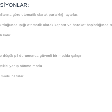
KSIYONLAR:
Aramayı Başlat
llarına göre otomatik olarak parlaklığı ayarlar.
durduğunda ışığı otomatik olarak kapatır ve hareket başladığında t
ı kalır.
ve düşük pil durumunda güvenli bir modda çalışır.
 çekici yanıp sönme modu.
modu hatırlar.