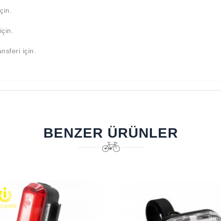
çin.
çin.
sferi için.
BENZER ÜRÜNLER