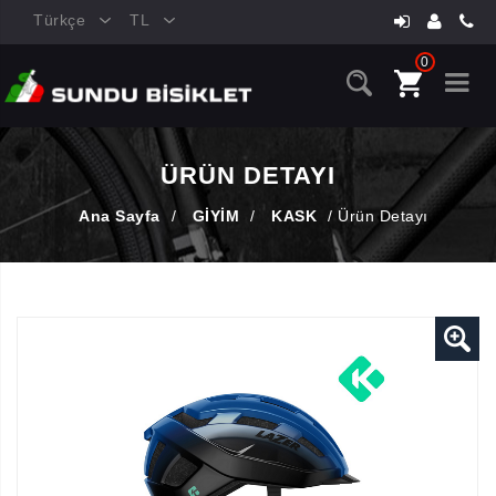
Türkçe
TL
0
ÜRÜN DETAYI
Ana Sayfa
/
GİYİM
/
KASK
/
Ürün Detayı