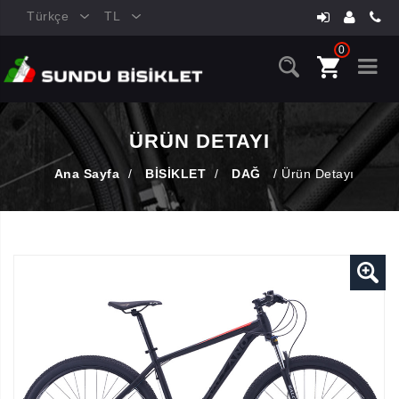
Türkçe
TL
0
ÜRÜN DETAYI
Ana Sayfa
/
BİSİKLET
/
DAĞ
/
Ürün Detayı