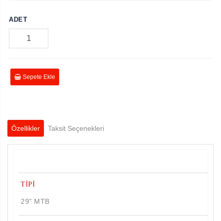
ADET
Sepete Ekle
Özellikler
Taksit Seçenekleri
TİPİ
29" MTB