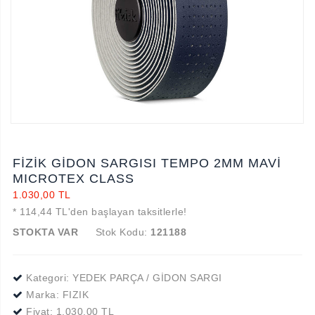
FİZİK GİDON SARGISI TEMPO 2MM MAVİ
MICROTEX CLASS
1.030,00 TL
* 114,44 TL'den başlayan taksitlerle!
STOKTA VAR
Stok Kodu:
121188
Kategori: YEDEK PARÇA / GİDON SARGI
Marka:
FIZIK
Fiyat:
1.030,00 TL