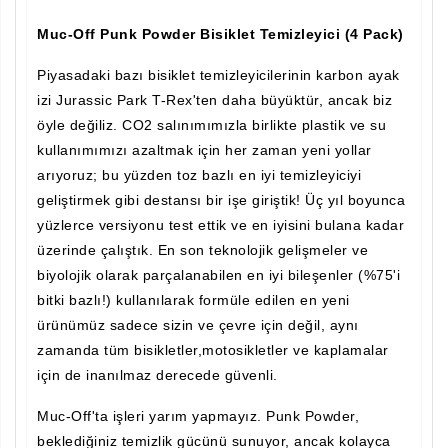
Muc-Off Punk Powder Bisiklet Temizleyici (4 Pack)
Piyasadaki bazı bisiklet temizleyicilerinin karbon ayak
izi Jurassic Park T-Rex'ten daha büyüktür, ancak biz
öyle değiliz. CO2 salınımımızla birlikte plastik ve su
kullanımımızı azaltmak için her zaman yeni yollar
arıyoruz; bu yüzden toz bazlı en iyi temizleyiciyi
geliştirmek gibi destansı bir işe giriştik! Üç yıl boyunca
yüzlerce versiyonu test ettik ve en iyisini bulana kadar
üzerinde çalıştık. En son teknolojik gelişmeler ve
biyolojik olarak parçalanabilen en iyi bileşenler (%75'i
bitki bazlı!) kullanılarak formüle edilen en yeni
ürünümüz sadece sizin ve çevre için değil, aynı
zamanda tüm bisikletler,motosikletler ve kaplamalar
için de inanılmaz derecede güvenli.
Muc-Off'ta işleri yarım yapmayız. Punk Powder,
beklediğiniz temizlik gücünü sunuyor, ancak kolayca