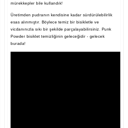
mürekkepler bile kullandık!
Aramayı Başlat
Üretimden pudranın kendisine kadar sürdürülebilirlik
esas alınmıştır. Böylece temiz bir bisikletle ve
vicdanınızla sıkı bir şekilde parçalayabilirsiniz. Punk
Powder bisiklet temizliğinin geleceğidir - gelecek
burada!