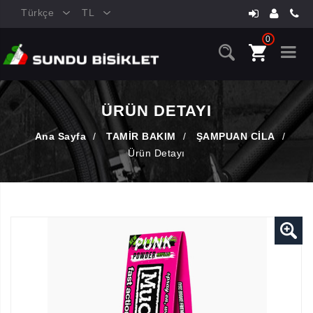
Türkçe
TL
0
ÜRÜN DETAYI
Ana Sayfa
/
TAMİR BAKIM
/
ŞAMPUAN CİLA
/
Ürün Detayı