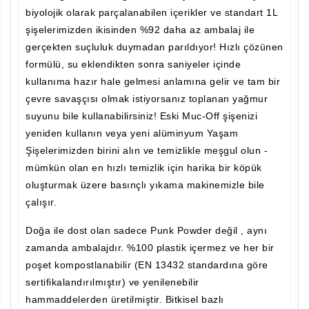
biyolojik olarak parçalanabilen içerikler ve standart 1L
şişelerimizden ikisinden %92 daha az ambalaj ile
gerçekten suçluluk duymadan parıldıyor! Hızlı çözünen
formülü, su eklendikten sonra saniyeler içinde
kullanıma hazır hale gelmesi anlamına gelir ve tam bir
çevre savaşçısı olmak istiyorsanız toplanan yağmur
suyunu bile kullanabilirsiniz! Eski Muc-Off şişenizi
yeniden kullanın veya yeni alüminyum Yaşam
Şişelerimizden birini alın ve temizlikle meşgul olun -
mümkün olan en hızlı temizlik için harika bir köpük
oluşturmak üzere basınçlı yıkama makinemizle bile
çalışır.
Doğa ile dost olan sadece Punk Powder değil , aynı
zamanda ambalajdır. %100 plastik içermez ve her bir
poşet kompostlanabilir (EN 13432 standardına göre
sertifikalandırılmıştır) ve yenilenebilir
hammaddelerden üretilmiştir. Bitkisel bazlı