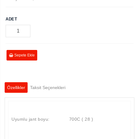
ADET
Sepete Ekle
Özellikler
Taksit Seçenekleri
Uyumlu jant boyu: 700C ( 28 )