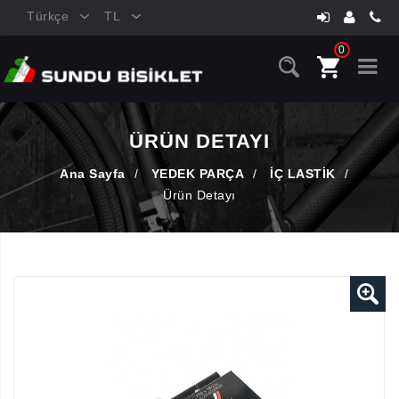
Türkçe
TL
0
ÜRÜN DETAYI
Ana Sayfa
/
YEDEK PARÇA
/
İÇ LASTİK
/
Ürün Detayı